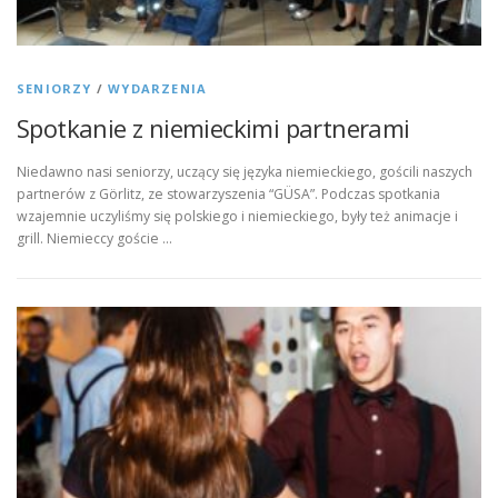
SENIORZY
/
WYDARZENIA
Spotkanie z niemieckimi partnerami
Niedawno nasi seniorzy, uczący się języka niemieckiego, gościli naszych
partnerów z Görlitz, ze stowarzyszenia “GÜSA”. Podczas spotkania
wzajemnie uczyliśmy się polskiego i niemieckiego, były też animacje i
grill. Niemieccy goście …