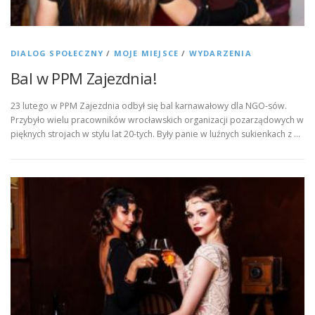
DIALOG SPOŁECZNY
/
MOJE MIEJSCE
/
WYDARZENIA
Bal w PPM Zajezdnia!
23 lutego w PPM Zajezdnia odbył się bal karnawałowy dla NGO-sów.
Przybyło wielu pracowników wrocławskich organizacji pozarządowych w
pięknych strojach w stylu lat 20-tych. Były panie w luźnych sukienkach z …