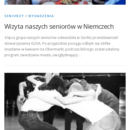
SENIORZY
/
WYDARZENIA
Wizyta naszych seniorów w Niemczech
4 lipca grupa naszych seniorów odwiedziła w Görlitz przedstawicieli
stowarzyszenia GÜSA. Po przyjeździe pociągu odbyło się obfite
śniadanie w kawiarni na Obermarkt, podczas którego został ustalony
program zwiedzania miasta, uwzględniający …