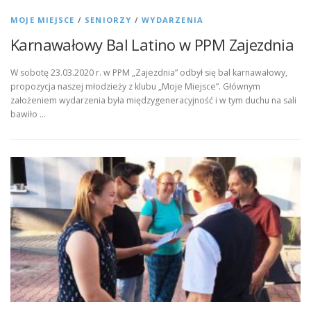
MOJE MIEJSCE
/
SENIORZY
/
WYDARZENIA
Karnawałowy Bal Latino w PPM Zajezdnia
W sobotę 23.03.2020 r. w PPM „Zajezdnia” odbył się bal karnawałowy,
propozycja naszej młodzieży z klubu „Moje Miejsce”. Głównym
założeniem wydarzenia była międzygeneracyjność i w tym duchu na sali
bawiło …