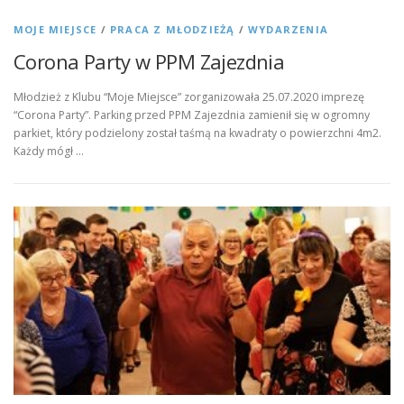
MOJE MIEJSCE
/
PRACA Z MŁODZIEŻĄ
/
WYDARZENIA
Corona Party w PPM Zajezdnia
Młodzież z Klubu “Moje Miejsce” zorganizowała 25.07.2020 imprezę
“Corona Party”. Parking przed PPM Zajezdnia zamienił się w ogromny
parkiet, który podzielony został taśmą na kwadraty o powierzchni 4m2.
Każdy mógł …