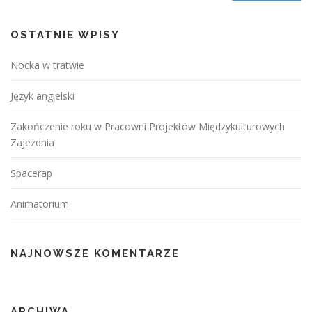
j
a
p
OSTATNIE WPISY
o
Nocka w tratwie
w
p
Język angielski
i
s
Zakończenie roku w Pracowni Projektów Międzykulturowych
Zajezdnia
a
c
Spacerap
h
Animatorium
NAJNOWSZE KOMENTARZE
ARCHIWA