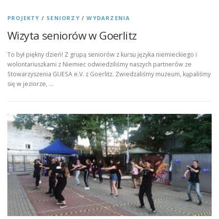
PROJEKTY
/
SENIORZY
/
WYDARZENIA
Wizyta seniorów w Goerlitz
To był piękny dzień! Z grupą seniorów z kursu języka niemieckiego i
wolontariuszkami z Niemiec odwiedziliśmy naszych partnerów ze
Stowarzyszenia GUESA e.V. z Goerlitz. Zwiedzaliśmy muzeum, kąpaliśmy
się w jeziorze, …