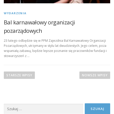
WYDARZENIA
Bal karnawałowy organizacji
pozarządowych
23 lutego odbędzie się w PPM Zajezdnia Bal Karnawałowy Organizacji
Pozarządowych, utrzymany w stylu lat dwudziestych. Jego celem, poza
wspaniałą zabawą, będzie lepsze poznanie się pracowników fundacji i
stowarzyszeń z …
N
a
STARSZE WPISY
NOWSZE WPISY
w
i
g
a
Szukaj:
c