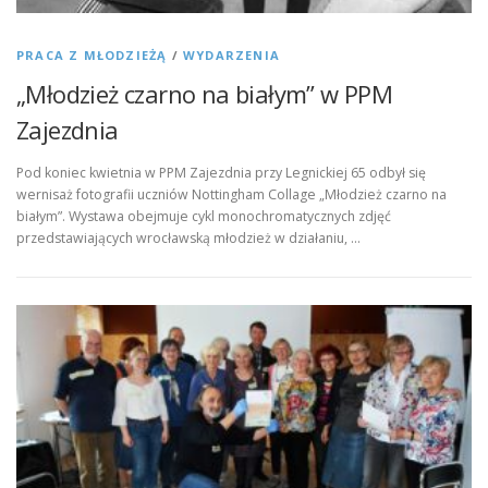
PRACA Z MŁODZIEŻĄ
/
WYDARZENIA
„Młodzież czarno na białym” w PPM
Zajezdnia
Pod koniec kwietnia w PPM Zajezdnia przy Legnickiej 65 odbył się
wernisaż fotografii uczniów Nottingham Collage „Młodzież czarno na
białym”. Wystawa obejmuje cykl monochromatycznych zdjęć
przedstawiających wrocławską młodzież w działaniu, …