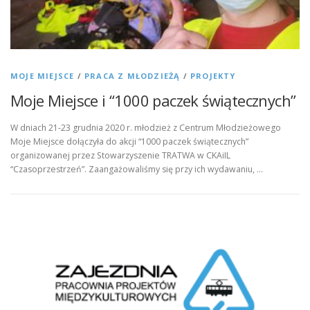
MOJE MIEJSCE
/
PRACA Z MŁODZIEŻĄ
/
PROJEKTY
Moje Miejsce i “1000 paczek świątecznych”
W dniach 21-23 grudnia 2020 r. młodzież z Centrum Młodzieżowego
Moje Miejsce dołączyła do akcji “1000 paczek świątecznych”
organizowanej przez Stowarzyszenie TRATWA w CKAiIL
“Czasoprzestrzeń”. Zaangażowaliśmy się przy ich wydawaniu, …