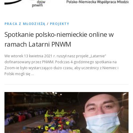
PRACA Z MŁODZIEŻĄ
/
PROJEKTY
Spotkanie polsko-niemieckie online w
ramach Latarni PNWM
We wtorek 13 kwietnia 2021 r. ruszył nasz projekt „Latarnie”
dofinansowany przez PNWM. Podczas 4-godzinnego spotkania na
Zoom-ie było wystarczająco dużo czasu, aby uczestnicy z Niemiec i
Polski mogli się …