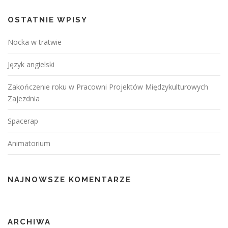
a
p
OSTATNIE WPISY
o
Nocka w tratwie
w
p
Język angielski
i
s
Zakończenie roku w Pracowni Projektów Międzykulturowych
Zajezdnia
a
c
Spacerap
h
Animatorium
NAJNOWSZE KOMENTARZE
ARCHIWA