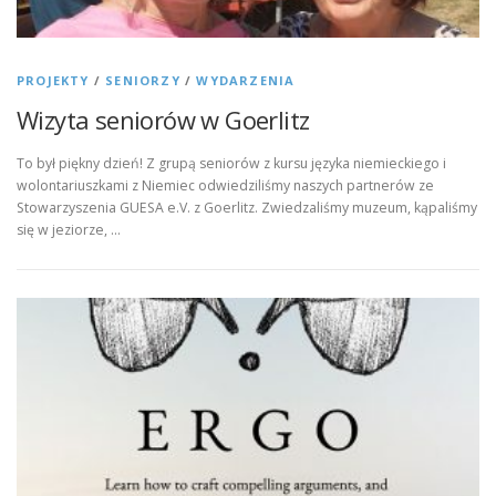
PROJEKTY
/
SENIORZY
/
WYDARZENIA
Wizyta seniorów w Goerlitz
To był piękny dzień! Z grupą seniorów z kursu języka niemieckiego i
wolontariuszkami z Niemiec odwiedziliśmy naszych partnerów ze
Stowarzyszenia GUESA e.V. z Goerlitz. Zwiedzaliśmy muzeum, kąpaliśmy
się w jeziorze, …