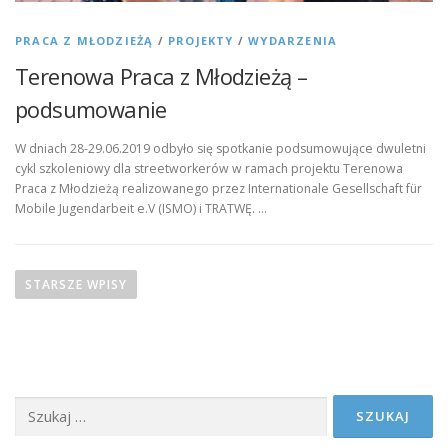
PRACA Z MŁODZIEŻĄ
/
PROJEKTY
/
WYDARZENIA
Terenowa Praca z Młodzieżą –
podsumowanie
W dniach 28-29.06.2019 odbyło się spotkanie podsumowujące dwuletni
cykl szkoleniowy dla streetworkerów w ramach projektu Terenowa
Praca z Młodzieżą realizowanego przez Internationale Gesellschaft für
Mobile Jugendarbeit e.V (ISMO) i TRATWĘ. …
N
a
STARSZE WPISY
w
i
g
a
Szukaj:
c
j