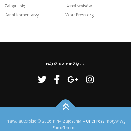
Zaloguj się
Kanał wpisów
Kanał komentarzy
WordPress.org
BĄDŹ NA BIEŻĄCO
Prawa autorskie © 2026 PPM Zajezdnia
–
OnePress
motyw wg
FameThemes