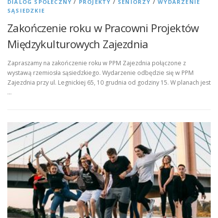
DIALOG SPOŁECZNY
/
PROJEKTY
/
SENIORZY
/
WYDARZENIE
SĄSIEDZKIE
Zakończenie roku w Pracowni Projektów
Międzykulturowych Zajezdnia
Zapraszamy na zakończenie roku w PPM Zajezdnia połączone z
wystawą rzemiosła sąsiedzkiego. Wydarzenie odbędzie się w PPM
Zajezdnia przy ul. Legnickiej 65, 10 grudnia od godziny 15. W planach jest
…