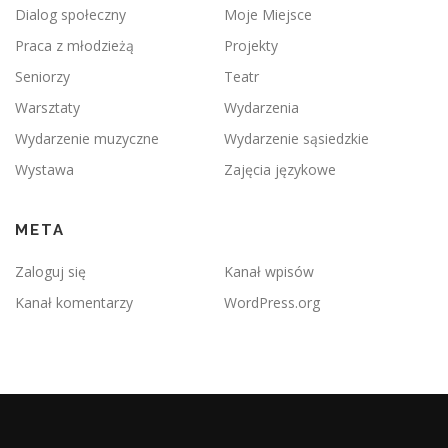
Dialog społeczny
Moje Miejsce
Praca z młodzieżą
Projekty
Seniorzy
Teatr
Warsztaty
Wydarzenia
Wydarzenie muzyczne
Wydarzenie sąsiedzkie
Wystawa
Zajęcia językowe
META
Zaloguj się
Kanał wpisów
Kanał komentarzy
WordPress.org