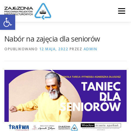
Przejdź
do
Menu
Otwórz pasek narzędzi
treści
NA TRATWIE
O NAS
DZIAŁALNOŚĆ
Nabór na zajęcia dla seniorów
OPUBLIKOWANO
12 MAJA, 2022
PRZEZ
ADMIN
GALERIA
ZESPÓŁ
AKTUALNOŚCI
KONTAKT
COOKIES
DOSTĘPNOŚĆ