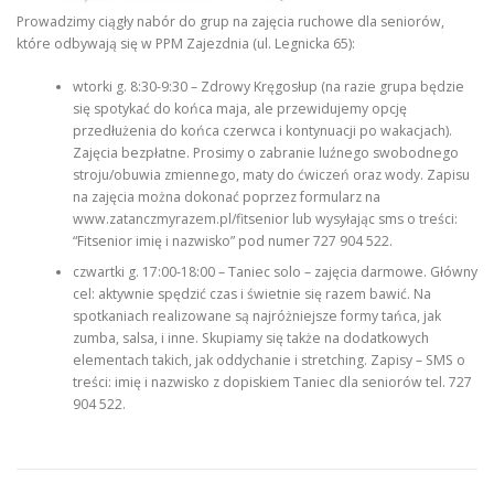
Prowadzimy ciągły nabór do grup na zajęcia ruchowe dla seniorów,
które odbywają się w PPM Zajezdnia (ul. Legnicka 65):
wtorki g. 8:30-9:30 – Zdrowy Kręgosłup (na razie grupa będzie
się spotykać do końca maja, ale przewidujemy opcję
przedłużenia do końca czerwca i kontynuacji po wakacjach).
Zajęcia bezpłatne. Prosimy o zabranie luźnego swobodnego
stroju/obuwia zmiennego, maty do ćwiczeń oraz wody. Zapisu
na zajęcia można dokonać poprzez formularz na
www.zatanczmyrazem.pl/fitsenior lub wysyłając sms o treści:
“Fitsenior imię i nazwisko” pod numer 727 904 522.
czwartki g. 17:00-18:00 – Taniec solo – zajęcia darmowe. Główny
cel: aktywnie spędzić czas i świetnie się razem bawić. Na
spotkaniach realizowane są najróżniejsze formy tańca, jak
zumba, salsa, i inne. Skupiamy się także na dodatkowych
elementach takich, jak oddychanie i stretching. Zapisy – SMS o
treści: imię i nazwisko z dopiskiem Taniec dla seniorów tel. 727
904 522.