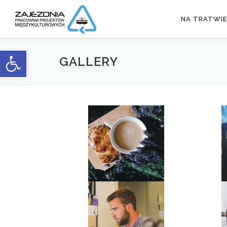
Przejdź
do
NA TRATWIE
treści
Otwórz pasek narzędzi
GALLERY